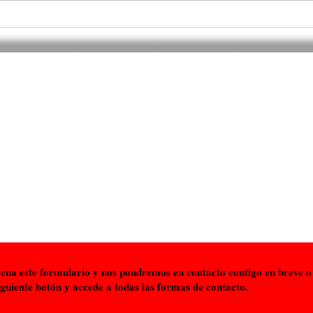
Residuos de Navarra se
Asis
convierte en distribuidor
Gene
oficial de Legea Italia
dest
Nava
ontáctanos 
Soci
¡Deja todo en manos de profesionales!
lena este formulario y nos pondremos en contacto contigo en breve o 
siguiente botón y accede a todas las formas de contacto.