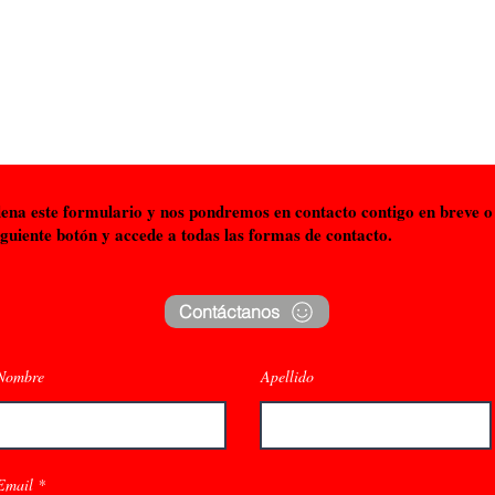
¡Deja todo en manos de profesionales!
lena este formulario y nos pondremos en contacto contigo en breve o 
siguiente botón y accede a todas las formas de contacto.
Contáctanos
Nombre
Apellido
© 2023 para Exhibición de autos. Creado con
Wix.com
Email