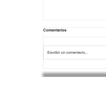
Comentarios
Escribir un comentario...
Residuos de Navarra se
convierte en distribuidor
oficial de Legea Italia
¡C