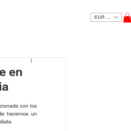
EUR (€)
e en
ia
cionada con los 
de hacernos un 
diata.