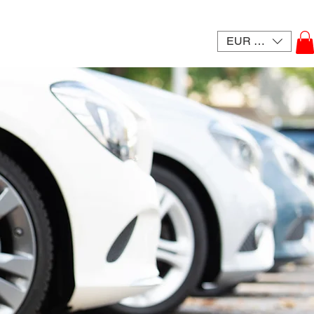
EUR (€)