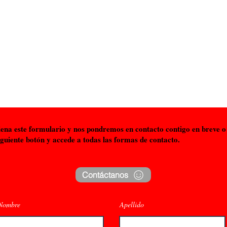
ontáctanos 
¡Deja todo en manos de profesionales!
lena este formulario y nos pondremos en contacto contigo en breve o 
siguiente botón y accede a todas las formas de contacto.
Contáctanos
Nombre
Apellido
© 2023 para Exhibición de autos. Creado con
Wix.com