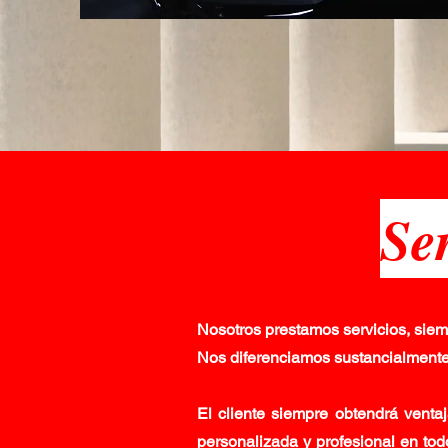
Se
Nosotros prestamos servicios, siem
Nos diferenciamos sustancialmente 
El cliente siempre obtendrá venta
personalizada y profesional en tod