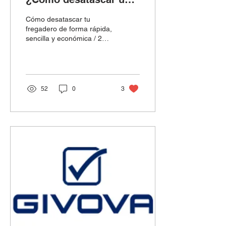
fregadero?
Cómo desatascar tu
fregadero de forma rápida,
sencilla y económica / 2
remedios caseros /
Consejos para evitar
futuros atascos en...
52
0
3