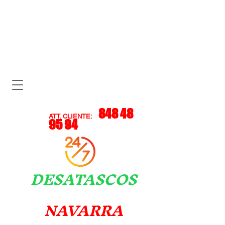
848 48
ATT. CLIENTE:
95 94
DESATASCOS
NAVARRA