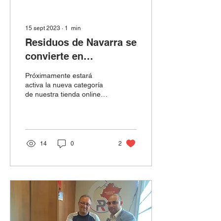
15 sept 2023
∙
1
min
Residuos de Navarra se
convierte en
distribuidor oficial de
Próximamente estará
Givova Italia
activa la nueva categoría
de nuestra tienda online
relacionada con los
productos de la marca
italiana de artículos...
14
0
2