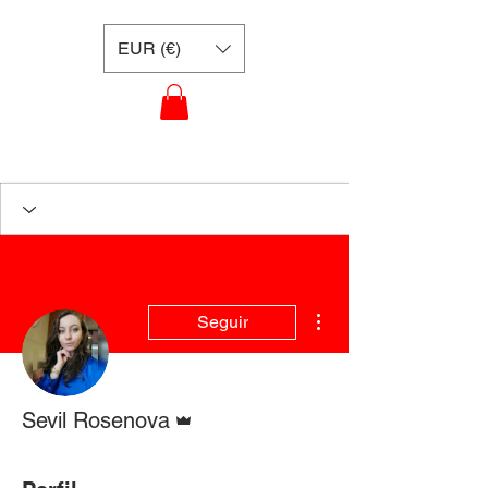
EUR (€)
Más acciones
Seguir
Administrador
Sevil Rosenova