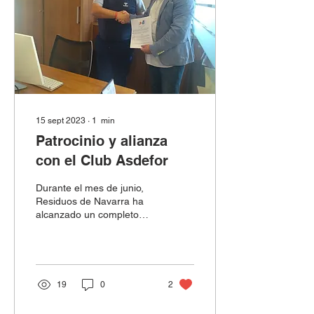
15 sept 2023
∙
1
min
Patrocinio y alianza
con el Club Asdefor
Durante el mes de junio,
Residuos de Navarra ha
alcanzado un completo
acuerdo de colaboración
con el Club Asdefor,
convirtiéndose en su...
19
0
2