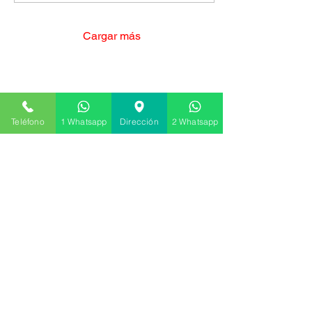
Cargar más
¡Contáctanos
ya!
Teléfono
1 Whatsapp
Dirección
2 Whatsapp
¡Deja todo en manos de
profesionales!
Rellena este formulario y nos pondremos en
contacto contigo en breve o haz click en el
siguiente botón y accede a todas las formas de
contacto.
Contáctanos